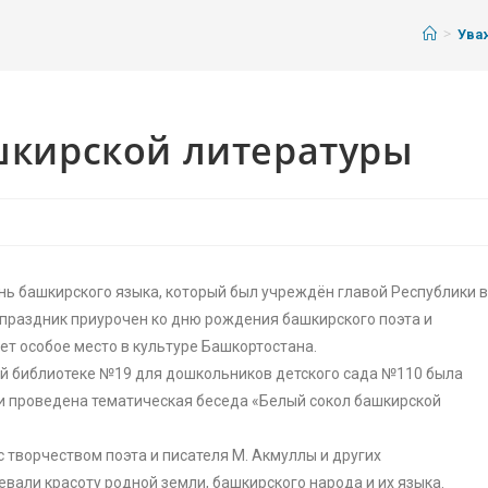
>
Ува
шкирской литературы
нь башкирского языка, который был учреждён главой Республики 
 праздник приурочен ко дню рождения башкирского поэта и
т особое место в культуре Башкортостана.
ой библиотеке №19 для дошкольников детского сада №110 была
 и проведена тематическая беседа «Белый сокол башкирской
 творчеством поэта и писателя М. Акмуллы и других
вали красоту родной земли, башкирского народа и их языка.