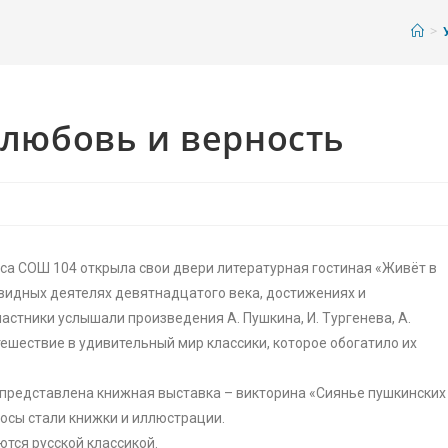
>
 любовь и верность
асса СОШ 104 открыла свои двери литературная гостиная «Живёт в
 видных деятелях девятнадцатого века, достижениях и
астники услышали произведения А. Пушкина, И. Тургенева, А.
тешествие в удивительный мир классики, которое обогатило их
представлена книжная выставка – викторина «Сиянье пушкинских
росы стали книжки и иллюстрации.
ются русской классикой.