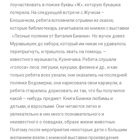
поучаствовать в поиске буквы «Ж», которую букашка
потеряла. На следующей встрече с Жучком –
Блошачком, ребята вспомнили отрывки из сказок,
которые библиотекарь зачитывала из книжек с выставки
: «Лесные полянки от Виталия Бианки». Но жучок довез
Муравьишек до забора, который им никак не удавалось
перепрыгнуть, и пришлось звать на помощь —
известного музыканта, Кузнечика. Ребята слушали
«голоса» леса: лягушки, кукушки, филина и др., и как
только ребята всех узнали, они оказались на последней
полянке Водомерки, она нарисовала свои каракули, а
ребята старались дорисовать их так, что бы получился
какой — нибудь предмет. Книги Бианки любимы и
детьми, и взрослыми. Они читаются легко и
увлекательно в них много познавательного и
неизвестного о повадках, образе жизни животных.
Поэтому после мероприятия некоторые дети с большим
желанием взяли с книжной выставки произведения