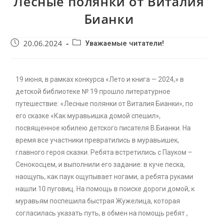
Лесные полянки от Виталия
Бианки
20.06.2024
Уважаемые читатели!
19 июня, в рамках конкурса «Лето и книга — 2024,» в
детской библиотеке № 19 прошло литературное
путешествие: «Лесные полянки от Виталия Бианки», по
его сказке «Как муравьишка домой спешил»,
посвященное юбилею детского писателя В.Бианки. На
время все участники превратились в муравьишек,
главного героя сказки. Ребята встретились с Пауком –
Сенокосцем, и выполнили его задание: в куче песка,
наощупь, как паук ощупывает ногами, а ребята руками
нашли 10 пуговиц. На помощь в поиске дороги домой, к
муравьям поспешила быстрая Жужелица, которая
согласилась указать путь, в обмен на помощь ребят ,