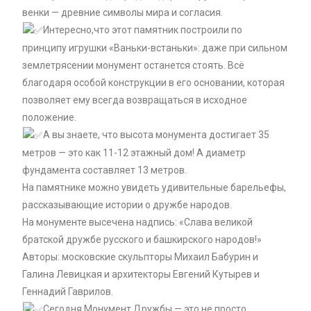
венки — древние символы мира и согласия.
Интересно,что этот памятник построили по
принципу игрушки «Ваньки-встаньки»: даже при сильном
землетрясении монумент останется стоять. Всё
благодаря особой конструкции в его основании, которая
позволяет ему всегда возвращаться в исходное
положение.
А вы знаете, что высота монумента достигает 35
метров — это как 11-12 этажный дом! А диаметр
фундамента составляет 13 метров.
На памятнике можно увидеть удивительные барельефы,
рассказывающие истории о дружбе народов.
На монументе высечена надпись: «Слава великой
братской дружбе русского и башкирского народов!»
Авторы: московские скульпторы Михаил Бабурин и
Галина Левицкая и архитекторы Евгений Кутырев и
Геннадий Гаврилов.
Сегодня Монумент Дружбы — это не просто