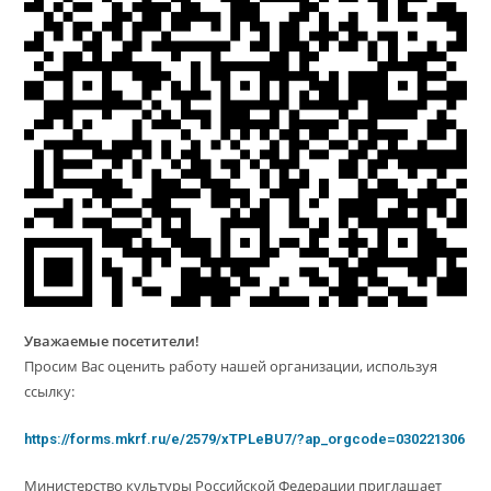
Уважаемые посетители!
Просим Вас оценить работу нашей организации, используя
ссылку:
https://forms.mkrf.ru/e/2579/xTPLeBU7/?ap_orgcode=030221306
Министерство культуры Российской Федерации приглашает