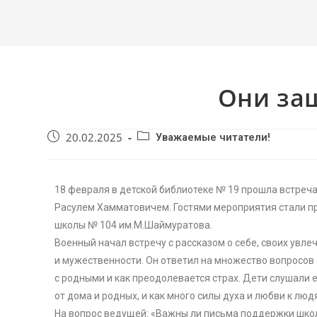
Они за
20.02.2025
Уважаемые читатели!
18 февраля в детской библиотеке № 19 прошла встреча
Расулем Хамматовичем. Гостями мероприятия стали п
школы № 104 им.М.Шаймуратова.
Военный начал встречу с рассказом о себе, своих увл
и мужественности. Он ответил на множество вопросов 
с родными и как преодолевается страх. Дети слушали е
от дома и родных, и как много силы духа и любви к люд
На вопрос ведущей: «Важны ли письма поддержки школ