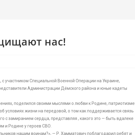
щищают нас!
, с участником Специальной Военной Операции на Украине,
редставители Администрации Дёмского района и юные кадеты
ечениях, поделился своими мыслями о любви к Родине, патриотизме
об условиях жизни на передовой, о том как поддерживается связь
го с замиранием сердца, представляя , какого это — быть вдалеке
ям и Родине у героев СВО.
ьников нашим воинам?», — Р. Хамматович поблагодарил ребят и