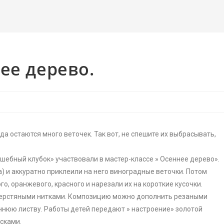
ее дерево.
да остаются много веточек. Так вот, не спешите их выбрасывать,
лшебный клубок» участвовали в мастер-классе » Осеннее дерево».
а) и аккуратно приклеили на него виноградные веточки. Потом
о, оранжевого, красного и нарезали их на короткие кусочки.
шерстяными нитками. Композицию можно дополнить резаными
юю листву. Работы детей передают » настроение» золотой
сками.