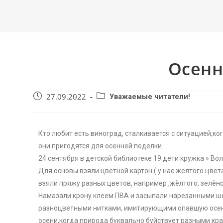
Осенн
27.09.2022
Уважаемые читатели!
Кто любит есть виноград, сталкивается с ситуацией,ког
они пригодятся для осенней поделки.
24 сентября в детской библиотеке 19 дети кружка » Во
Для основы взяли цветной картон ( у нас жёлтого цвет
взяли пряжу разных цветов, например ,жёлтого, зелёног
Намазали крону клеем ПВА и засыпали нарезанными 
разноцветными нитками, имитирующими опавшую осенн
осени,когда природа буквально буйствует разными кра