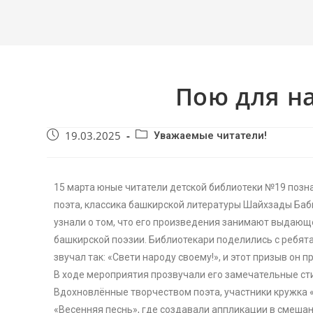
Пою для н
19.03.2025
Уважаемые читатели!
15 марта юные читатели детской библиотеки №19 позн
поэта, классика башкирской литературы Шайхзады Баб
узнали о том, что его произведения занимают выдающее
башкирской поэзии. Библиотекари поделились с ребят
звучал так: «Свети народу своему!», и этот призыв он 
В ходе мероприятия прозвучали его замечательные стих
Вдохновлённые творчеством поэта, участники кружка 
«Весенняя песнь», где создавали аппликации в смешан