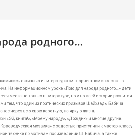
арода родного…
акомились с жизнью и литературным творчеством известного
ича. На информационном уроке «Пою для народа родного…» дети
ся место не только в литературе, но и во всей истории развития
ами тем, что один из поэтических призывов Шайхзады Бабича
пронес через всю свою короткую, но яркую жизнь.
и «Эй, книга!», «Моему народу», «Дождик» и многие другие.
«Краеведческая мозаика» с радостью приступили к мастер-классу
ной технике по мотивам произведений Ш. Бабича, а также