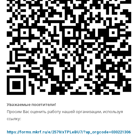
Уважаемые посетители!
Просим Вас оценить работу нашей организации, используя
ссылку:
https://forms.mkrf.ru/e/2579/xTPLeBU7/?ap_orgcode=030221306