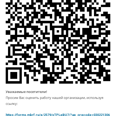
Уважаемые посетители!
Просим Вас оценить работу нашей организации, используя
ссылку:
https://forms.mkrf.ru/e/2579/xTPLeBU7/?ap_orgcode=030221306