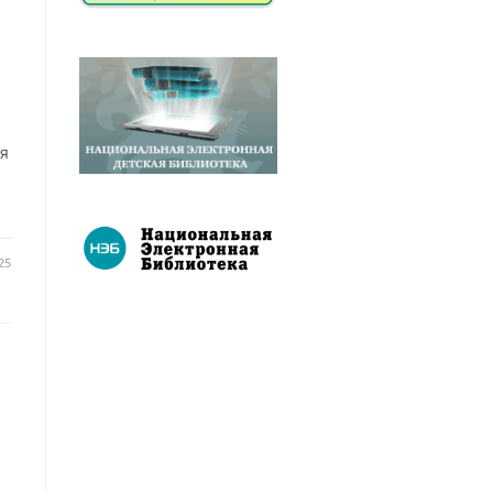
ля
25