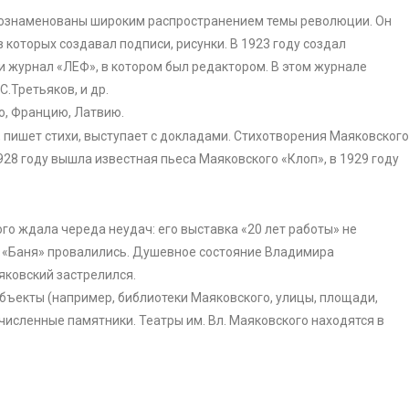
 ознаменованы широким распространением темы революции. Он
 которых создавал подписи, рисунки. В 1923 году создал
и журнал «ЛЕФ», в котором был редактором. В этом журнале
С.Третьяков, и др.
ю, Францию, Латвию.
, пишет стихи, выступает с докладами. Стихотворения Маяковског
1928 году вышла известная пьеса Маяковского «Клоп», в 1929 году
го ждала череда неудач: его выставка «20 лет работы» не
ль «Баня» провалились. Душевное состояние Владимира
яковский застрелился.
объекты (например, библиотеки Маяковского, улицы, площади,
очисленные памятники. Театры им. Вл. Маяковского находятся в