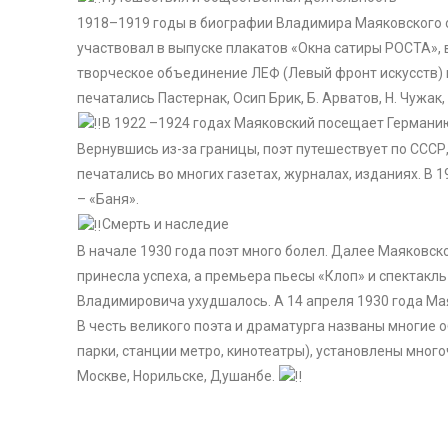
1918–1919 годы в биографии Владимира Маяковского
участвовал в выпуске плакатов «Окна сатиры РОСТА», в
творческое объединение ЛЕФ (Левый фронт искусств) 
печатались Пастернак, Осип Брик, Б. Арватов, Н. Чужак, 
В 1922 –1924 годах Маяковский посещает Германи
Вернувшись из-за границы, поэт путешествует по СССР
печатались во многих газетах, журналах, изданиях. В 
– «Баня».
Смерть и наследие
В начале 1930 года поэт много болел. Далее Маяковско
принесла успеха, а премьера пьесы «Клоп» и спектак
Владимировича ухудшалось. А 14 апреля 1930 года Ма
В честь великого поэта и драматурга названы многие 
парки, станции метро, кинотеатры), установлены мног
Москве, Норильске, Душанбе.