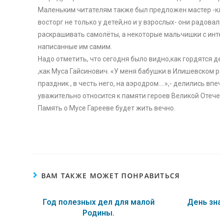
Маленьким читателям также был предложен мастер -кл
восторг не только у детей,но и у взрослых- они радов
раскрашивать самолёты, а некоторые мальчишки с инте
написанные им самим.
Надо отметить, что сегодня было видно,как гордятся 
,как Муса Гайсинович. «У меня бабушки в Илишевском р
праздник , в честь него, на аэродром….»,- делились в
уважительно относится к памяти героев Великой Отеч
Память о Мусе Гарееве будет жить вечно.
ВАМ ТАКЖЕ МОЖЕТ ПОНРАВИТЬСЯ
Год полезных дел для малой
День зн
Родины.