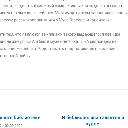
асс , как сделать бумажный самолетик. Такая поделка вызвала
ались успехам своего ребенка. Многим детишкам понравилось ещё и
ресом рассматривали книги о Мусе Гарееве, и конечно же,
дети тем, что являются земляками такого выдающегося лётчика
айоне живут…»,» А я был в музее лётчика…», «А мы пойдем на
печатлениями ребята. Радостно, что подрастающее поколение
ественной войны.
аний в библиотеке.
И библиополяна талантов и
чудес.
02.09.2022