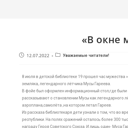
«В окне 
12.07.2022
Уважаемые читатели!
8 июля в детской библиотеке 19 прошел час мужества »
земляка, легендарного лётчика Мусы Гареева.
В фойе был оформлен информационный стол,где были 
рассказывают о становлении Мусы как легендарного л
аэроплана,самолёта ,на котором летал Гареев.
Из рассказа библиотекаря дети узнали о том, что во в
республики. На полях сражений осталось более 300 т
награду Героя Советского Союза. И лишь один- Муса Г