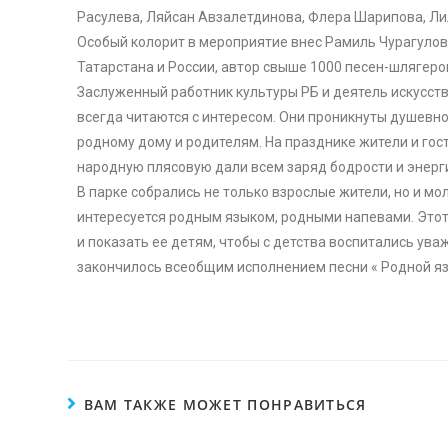
Расулева, Ляйсан Авзалетдинова, Флера Шарипова, Ли
Особый колорит в мероприятие внес Рамиль Чурагулов
Татарстана и России, автор свыше 1000 песен-шлягеров
Заслуженный работник культуры РБ и деятель искусств 
всегда читаются с интересом. Они проникнуты душевно
родному дому и родителям. На празднике жители и гост
народную плясовую дали всем заряд бодрости и энерги
В парке собрались не только взрослые жители, но и мол
интересуется родным языком, родными напевами. Этот
и показать ее детям, чтобы с детства воспитались ув
закончилось всеобщим исполнением песни « Родной язык
ВАМ ТАКЖЕ МОЖЕТ ПОНРАВИТЬСЯ