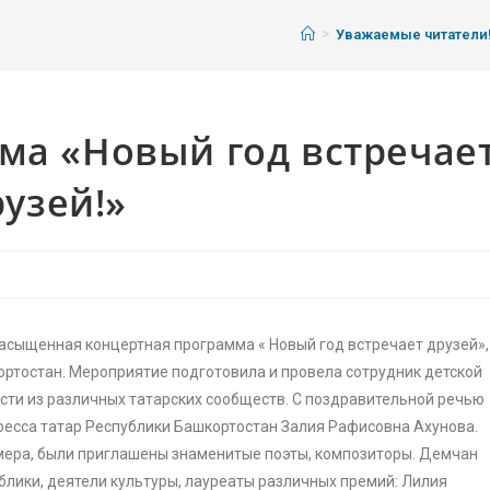
>
Уважаемые читатели
ма «Новый год встречае
рузей!»
насыщенная концертная программа « Новый год встречает друзей»,
ортостан. Мероприятие подготовила и провела сотрудник детской
ости из различных татарских сообществ. С поздравительной речью
есса татар Республики Башкортостан Залия Рафисовна Ахунова.
мера, были приглашены знаменитые поэты, композиторы. Демчан
лики, деятели культуры, лауреаты различных премий: Лилия