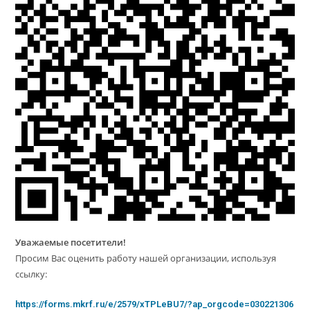
Уважаемые посетители!
Просим Вас оценить работу нашей организации, используя
ссылку:
https://forms.mkrf.ru/e/2579/xTPLeBU7/?ap_orgcode=030221306