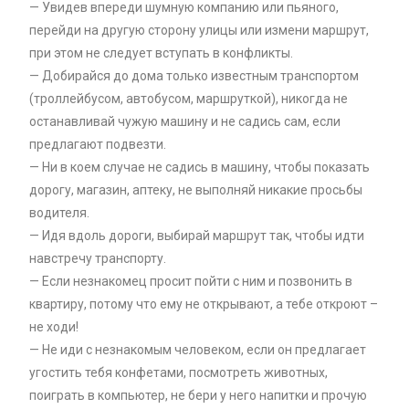
— Увидев впереди шумную компанию или пьяного,
перейди на другую сторону улицы или измени маршрут,
при этом не следует вступать в конфликты.
— Добирайся до дома только известным транспортом
(троллейбусом, автобусом, маршруткой), никогда не
останавливай чужую машину и не садись сам, если
предлагают подвезти.
— Ни в коем случае не садись в машину, чтобы показать
дорогу, магазин, аптеку, не выполняй никакие просьбы
водителя.
— Идя вдоль дороги, выбирай маршрут так, чтобы идти
навстречу транспорту.
— Если незнакомец просит пойти с ним и позвонить в
квартиру, потому что ему не открывают, а тебе откроют –
не ходи!
— Не иди с незнакомым человеком, если он предлагает
угостить тебя конфетами, посмотреть животных,
поиграть в компьютер, не бери у него напитки и прочую