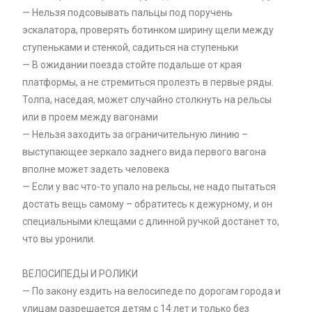
— Нельзя подсовывать пальцы под поручень
эскалатора, проверять ботинком ширину щели между
ступеньками и стенкой, садиться на ступеньки
— В ожидании поезда стойте подальше от края
платформы, а не стремиться пролезть в первые ряды.
Толпа, наседая, может случайно столкнуть на рельсы
или в проем между вагонами
— Нельзя заходить за ограничительную линию –
выступающее зеркало заднего вида первого вагона
вполне может задеть человека
— Если у вас что-то упало на рельсы, не надо пытаться
достать вещь самому – обратитесь к дежурному, и он
специальными клещами с длинной ручкой достанет то,
что вы уронили.
ВЕЛОСИПЕДЫ И РОЛИКИ
— По закону ездить на велосипеде по дорогам города и
улицам разрешается детям с 14 лет и только без