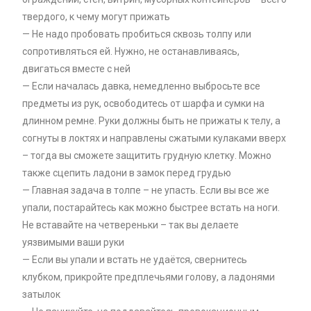
твердого, к чему могут прижать
— Не надо пробовать пробиться сквозь толпу или
сопротивляться ей. Нужно, не останавливаясь,
двигаться вместе с ней
— Если началась давка, немедленно выбросьте все
предметы из рук, освободитесь от шарфа и сумки на
длинном ремне. Руки должны быть не прижаты к телу, а
согнуты в локтях и направлены сжатыми кулаками вверх
– тогда вы сможете защитить грудную клетку. Можно
также сцепить ладони в замок перед грудью
— Главная задача в толпе – не упасть. Если вы все же
упали, постарайтесь как можно быстрее встать на ноги.
Не вставайте на четвереньки – так вы делаете
уязвимыми ваши руки
— Если вы упали и встать не удаётся, свернитесь
клубком, прикройте предплечьями голову, а ладонями
затылок