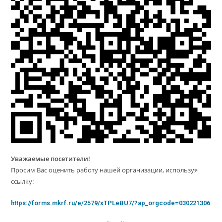
Уважаемые посетители!
Просим Вас оценить работу нашей организации, используя
ссылку:
https://forms.mkrf.ru/e/2579/xTPLeBU7/?ap_orgcode=030221306